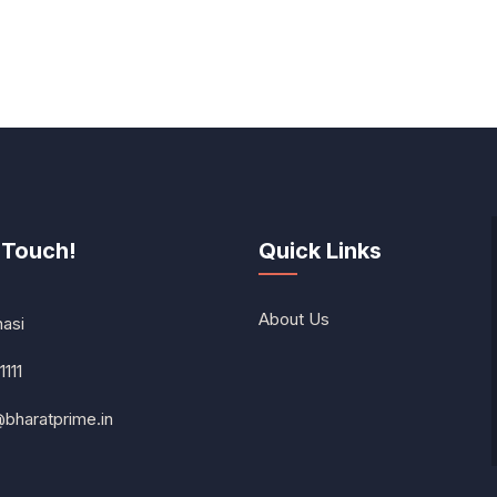
 Touch!
Quick Links
About Us
nasi
1111
@bharatprime.in