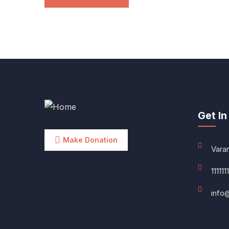
Get In
Make Donation
Vara
1111111
info