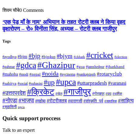
शिवम चौबे
0 Comments
‘एक पेड़ माँ के नाम’ अभियान के तहत रोटरी क्लब ने किया वृहद
वृक्षारोपण – रो० विनीता सिंह, अध्यक्ष – रोटरी क्लब गाजीपुर
Tags
#cricket
#bjp
#bjym
#bjm
#ayodhya
#bjp4up
#chhath
#election
#Ghazipur
#gdca
#gahmar
#goa
#jamshedpur
#jharkhand
#noida
#rotaryclub
#mahoba
#modi
#nepal
#nycinema
#pankajsingh
#upca
#up
#uttarpradesh
#varanasi
#sahitya
#social
#suhasini
#गाजीपुर
#क्रिकेट
#उत्तरप्रदेश
#गोरखपुर
#खेल
#छठ
#धार्मिक
#नोएडा
#भाजपा
#साहित्य
#रोटरीक्लब
#महोबा
#संस्कृति_पर्व
#वाराणसी
#सामाजिक
#सुहासिनी
upca
Quick support proccess
Talk to an expert