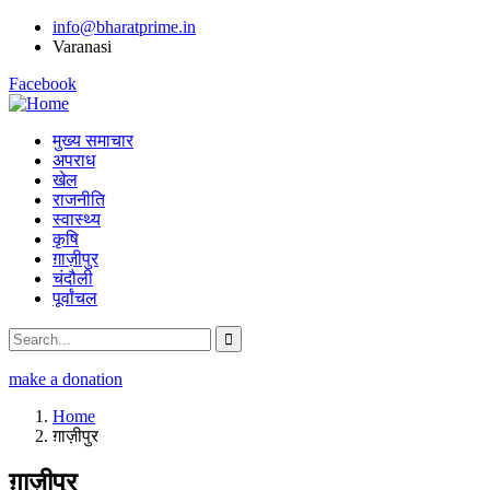
info@bharatprime.in
Varanasi
Facebook
मुख्य समाचार
अपराध
खेल
राजनीति
स्वास्थ्य
कृषि
ग़ाज़ीपुर
चंदौली
पूर्वांचल
make a donation
Home
ग़ाज़ीपुर
ग़ाज़ीपुर