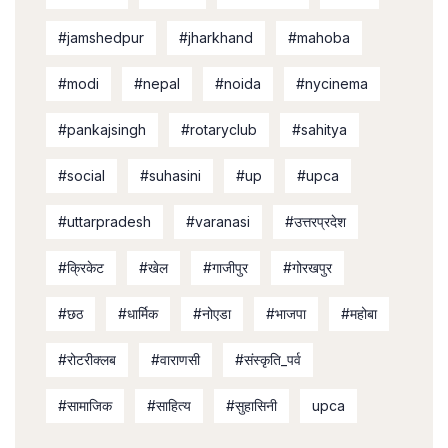
#jamshedpur
#jharkhand
#mahoba
#modi
#nepal
#noida
#nycinema
#pankajsingh
#rotaryclub
#sahitya
#social
#suhasini
#up
#upca
#uttarpradesh
#varanasi
#उत्तरप्रदेश
#क्रिकेट
#खेल
#गाजीपुर
#गोरखपुर
#छठ
#धार्मिक
#नोएडा
#भाजपा
#महोबा
#रोटरीक्लब
#वाराणसी
#संस्कृति_पर्व
#सामाजिक
#साहित्य
#सुहासिनी
upca