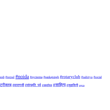
#noida
#rotaryclub
odi
#nepal
#nycinema
#pankajsingh
#sahitya
#social
#साहित्य
ोटरीक्लब
#संस्कृति_पर्व
#वाराणसी
#सुहासिनी
#सामाजिक
upca