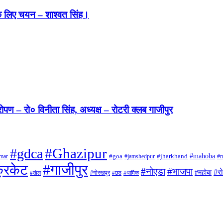
 के लिए चयन – शाश्वत सिंह।
रोपण – रो० विनीता सिंह, अध्यक्ष – रोटरी क्लब गाजीपुर
#Ghazipur
#gdca
#mahoba
mar
#goa
#jamshedpur
#jharkhand
#m
#गाजीपुर
रिकेट
#नोएडा
#भाजपा
#र
#महोबा
#गोरखपुर
#खेल
#छठ
#धार्मिक