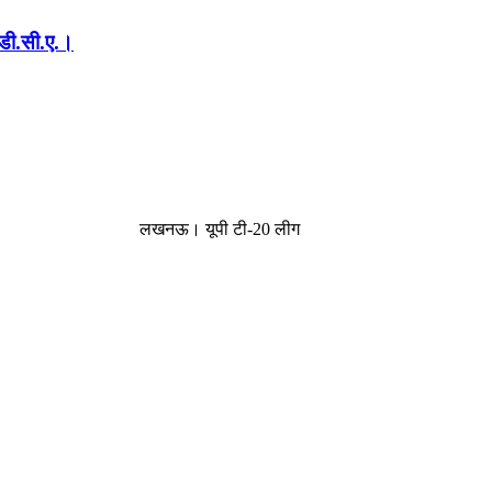
.डी.सी.ए.।
ि लखनऊ। यूपी टी-20 लीग