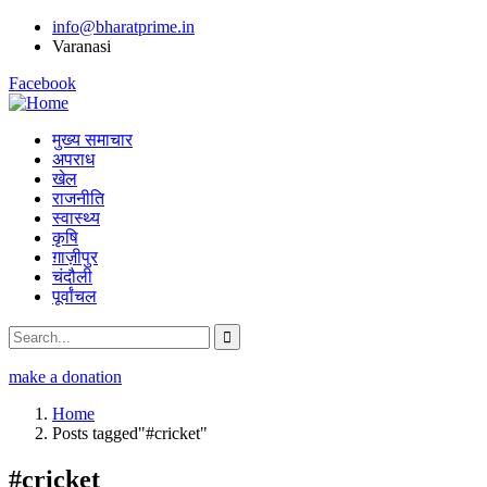
info@bharatprime.in
Varanasi
Facebook
मुख्य समाचार
अपराध
खेल
राजनीति
स्वास्थ्य
कृषि
ग़ाज़ीपुर
चंदौली
पूर्वांचल
make a donation
Home
Posts tagged"#cricket"
#cricket