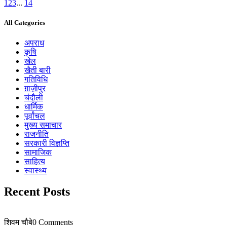
1
2
3
...
14
All Categories
अपराध
कृषि
खेल
खैती बारी
गतिविधि
ग़ाज़ीपुर
चंदौली
धार्मिक
पूर्वांचल
मुख्य समाचार
राजनीति
सरकारी विज्ञप्ति
सामाजिक
साहित्य
स्वास्थ्य
Recent Posts
शिवम चौबे
0 Comments