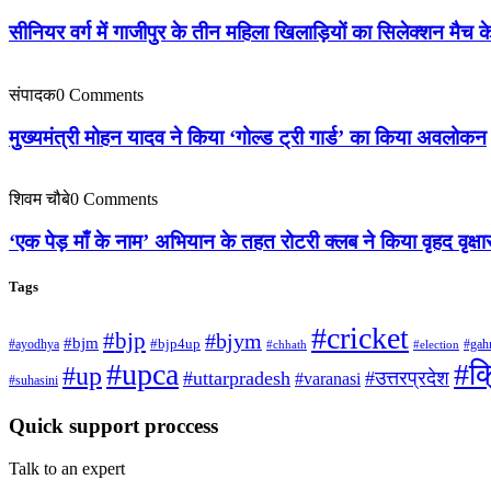
सीनियर वर्ग में गाजीपुर के तीन महिला खिलाड़ियों का सिलेक्शन मैच
संपादक
0 Comments
मुख्यमंत्री मोहन यादव ने किया ‘गोल्ड ट्री गार्ड’ का किया अवलोकन
शिवम चौबे
0 Comments
‘एक पेड़ माँ के नाम’ अभियान के तहत रोटरी क्लब ने किया वृहद वृक्षा
Tags
#cricket
#bjp
#bjym
#bjm
#ayodhya
#bjp4up
#gah
#chhath
#election
#upca
#क्
#up
#uttarpradesh
#उत्तरप्रदेश
#varanasi
#suhasini
Quick support proccess
Talk to an expert