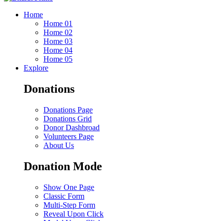
Home
Home 01
Home 02
Home 03
Home 04
Home 05
Explore
Donations
Donations Page
Donations Grid
Donor Dashbroad
Volunteers Page
About Us
Donation Mode
Show One Page
Classic Form
Multi-Step Form
Reveal Upon Click