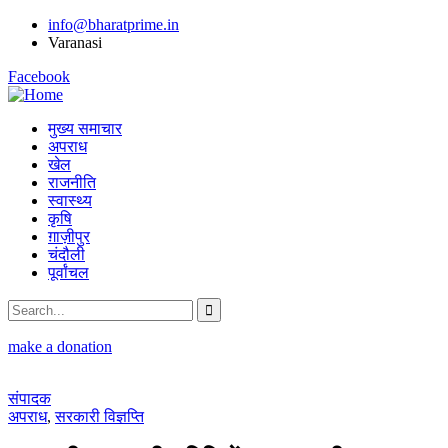
info@bharatprime.in
Varanasi
Facebook
मुख्य समाचार
अपराध
खेल
राजनीति
स्वास्थ्य
कृषि
ग़ाज़ीपुर
चंदौली
पूर्वांचल
make a donation
संपादक
अपराध
,
सरकारी विज्ञप्ति