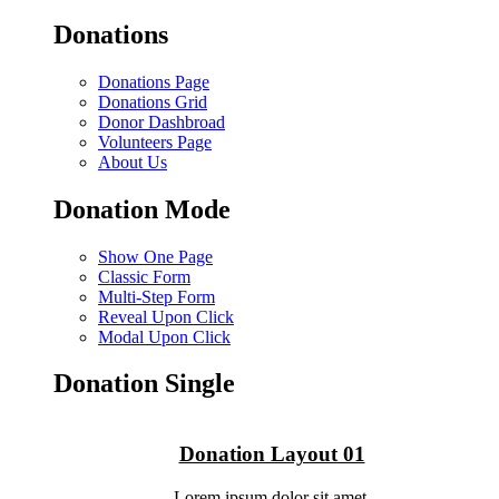
Donations
Donations Page
Donations Grid
Donor Dashbroad
Volunteers Page
About Us
Donation Mode
Show One Page
Classic Form
Multi-Step Form
Reveal Upon Click
Modal Upon Click
Donation Single
Donation Layout 01
Lorem ipsum dolor sit amet.