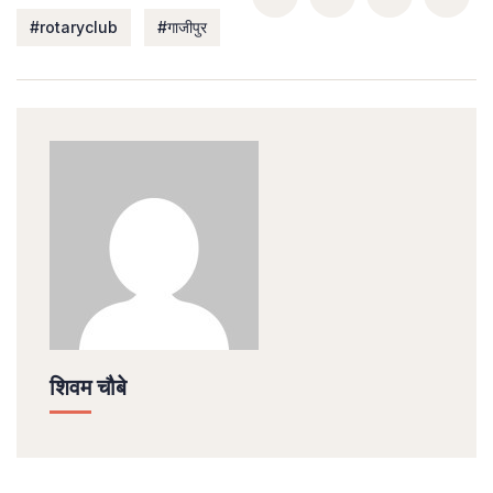
#rotaryclub
#गाजीपुर
शिवम चौबे