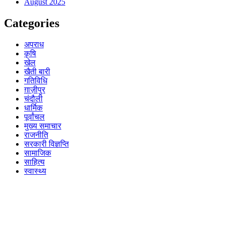
August 2025
Categories
अपराध
कृषि
खेल
खैती बारी
गतिविधि
ग़ाज़ीपुर
चंदौली
धार्मिक
पूर्वांचल
मुख्य समाचार
राजनीति
सरकारी विज्ञप्ति
सामाजिक
साहित्य
स्वास्थ्य