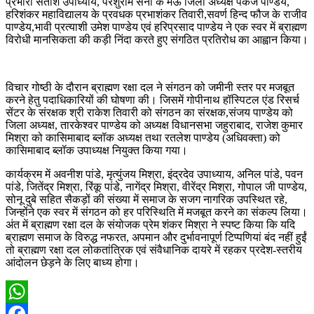
प्रभारी सतीश उपाध्याय, परशुराम सेना के मऊ जिला अध्यक्ष पंकज पाण्डेय,
हरिशंकर महाविद्यालय के प्रवधक प्रभाशंकर तिवारी,सवर्ण हिन्द फौज के राजीव
पाण्डेय,भावी प्रत्याशी उमेश पाण्डेय एवं हरिप्रसाद पाण्डेय ने एक स्वर में ब्राह्मण
विरोधी मानसिकता की कड़ी निंदा करते हुए संगठित प्रतिरोध का आह्वान किया।
विचार गोष्ठी के दौरान ब्राह्मण रक्षा दल ने संगठन को जमीनी स्तर पर मजबूत
करने हेतु पदाधिकारियों की घोषणा की। जिसमें गोपीनाथ हॉस्पिटल एंड रिसर्च
सेंटर के संरक्षक श्री राकेश तिवारी को संगठन का संरक्षक,संजय पाण्डेय को
जिला अध्यक्ष, तारकेश्वर पाण्डेय को अध्यक्ष विधानसभा जहुराबाद, राजेश कुमार
मिश्रा को कासिमाबाद ब्लॉक अध्यक्ष तथा रतलेश पाण्डेय (अधिवक्ता) को
कासिमाबाद ब्लॉक उपाध्यक्ष नियुक्त किया गया।
कार्यक्रम में अवनीश पांडे, मृत्युंजय मिश्रा, इंद्रदेव उपाध्याय, अनिल पांडे, पवन
पांडे, जितेंद्र मिश्रा, रिंकू पांडे, नागेंद्र मिश्रा, वीरेंद्र मिश्रा, गोपाल जी पाण्डेय,
सोनू दुबे सहित सैकड़ों की संख्या में समाज के सजग नागरिक उपस्थित रहे,
जिन्होंने एक स्वर में संगठन को हर परिस्थिति में मजबूत करने का संकल्प लिया।
अंत में ब्राह्मण रक्षा दल के संयोजक प्रेम शंकर मिश्रा ने स्पष्ट किया कि यदि
ब्राह्मण समाज के विरुद्ध नफरत, अपमान और दुर्भावनापूर्ण टिप्पणियां बंद नहीं हुईं
तो ब्राह्मण रक्षा दल लोकतांत्रिक एवं संवैधानिक दायरे में रहकर प्रदेश-स्तरीय
आंदोलन छेड़ने के लिए बाध्य होगा।
WhatsApp