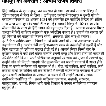
महायुग का अवसान : आचार्य संजय तिवारी
हिंदी साहित्य के एक महायुग का अवसान हो गया। आचार्य रामदरश मिश्र ने
दैहिक स्वरूप से विदा ले लिया। पूर्वी उत्तर प्रदेश में गोरखपुर में डुमरी गांव के
ब्राह्मण परिवार में 15 अगस्त 1924 को अवतरित इस साहित्य शिखर की अंतिम
सांस आज अभी कुछ देर पहले ही रुक गई। आचार्य मिश्र ने 102 वर्ष का लंबा
जीवन जीने के साथ ही हिंदी जगत को बहुत कुछ दिया है। आचार्य रामदरश मिश्र
वास्तव में हिंदी साहित्य संसार के एक अप्रतिम नक्षत्र हैं। उनकी देह यात्रा पूरी
हुई, विचारों की यात्रा तो निरंतर रहेगी, अनवरत, शोध सारथी बनकर।
प्रतिष्ठित साहित्यकार । जितने समर्थ कवि उतने ही समर्थ उपन्यासकार और
कहानीकार भी। अत्यंत लंबी साहित्य-यात्रा समय के कई मोड़ों से गुजरी है और
नित्य नूतनता की छवि को प्राप्त होती गई है। आचार्य मिश्र किसी वाद के
कृत्रिम दबाव में नहीं आये बल्कि उन्होंने अपनी वस्तु और शिल्प दोनों को सहज ही
परिवर्तित होने दिया। अपने परिवेशगत अनुभवों एवं सोच को सृजन में उतारते हुए,
उन्होंने गाँव की मिट्टी, सादगी और मूल्यधर्मिता को अपनी रचनाओं में व्याप्त होने
दिया जो उनके व्यक्तित्व की पहचान भी है। गीत, नई कविता, छोटी कविता, लंबी
कविता यानी कि कविता की कई शैलियों में उनकी सर्जनात्मक प्रतिभा ने अपनी
प्रभावशाली अभिव्यक्ति के साथ-साथ गजल में भी उन्होंने अपनी सार्थक
उपस्थिति रेखांकित की। इसके अतिरक्त उपन्यास, कहानी, संस्मरण,
यात्रावृत्तांत, डायरी, निबंध आदि सभी विधाओं में उनका साहित्यिक योगदान
बहुमूल्य है।