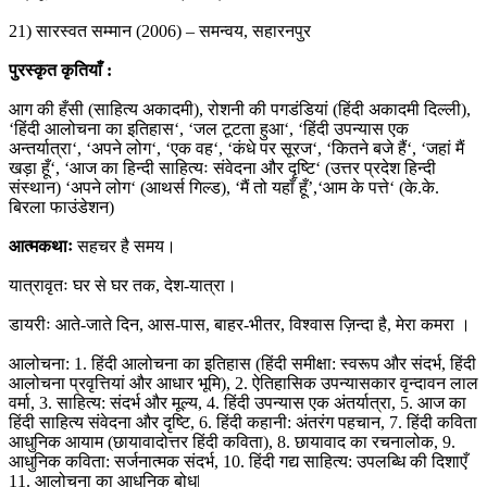
21) सारस्वत सम्मान (2006) – समन्वय, सहारनपुर
पुरस्कृत कृतियाँ :
आग की हँसी (साहित्य अकादमी), रोशनी की पगडंडियां (हिंदी अकादमी दिल्ली),
‘हिंदी आलोचना का इतिहास‘, ‘जल टूटता हुआ‘, ‘हिंदी उपन्यास एक
अन्तर्यात्रा‘, ‘अपने लोग‘, ‘एक वह‘, ‘कंधे पर सूरज‘, ‘कितने बजे हैं‘, ‘जहां मैं
खड़ा हूँ‘, ‘आज का हिन्दी साहित्यः संवेदना और दृष्टि‘ (उत्तर प्रदेश हिन्दी
संस्थान) ‘अपने लोग‘ (आथर्स गिल्ड), ‘मैं तो यहाँ हूँ’,‘आम के पत्ते‘ (के.के.
बिरला फाउंडेशन)
आत्मकथाः
सहचर है समय।
यात्रावृतः घर से घर तक, देश-यात्रा।
डायरीः आते-जाते दिन, आस-पास, बाहर-भीतर, विश्वास ज़िन्दा है, मेरा कमरा ।
आलोचना: 1. हिंदी आलोचना का इतिहास (हिंदी समीक्षा: स्वरूप और संदर्भ, हिंदी
आलोचना प्रवृत्तियां और आधार भूमि), 2. ऐतिहासिक उपन्यासकार वृन्दावन लाल
वर्मा, 3. साहित्य: संदर्भ और मूल्य, 4. हिंदी उपन्यास एक अंतर्यात्रा, 5. आज का
हिंदी साहित्य संवेदना और दृष्टि, 6. हिंदी कहानी: अंतरंग पहचान, 7. हिंदी कविता
आधुनिक आयाम (छायावादोत्तर हिंदी कविता), 8. छायावाद का रचनालोक, 9.
आधुनिक कविता: सर्जनात्मक संदर्भ, 10. हिंदी गद्य साहित्य: उपलब्धि की दिशाएँ
11. आलोचना का आधुनिक बोध|