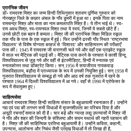
प्रारंभिक जीवन
डॉ॰ रामदरश मिश्र का जन्म हिन्दी तिथिनुसार श्रावण पूर्णिमा गुरुवार को
गोरखपुर जिले के कछार अंचल के गाँव डुमरी में हुआ था। इनके पिता का नाम
रामचन्द्र मिश्र और माता का नाम कमलापति मिश्र है। ये तीन भाई थे। स्व॰
राम अवध मिश्र, स्व॰रामनवल मिश्र तथा ये स्वयं, जिनमें ये सबसे छोटे हैं।
उनसे छोटी एक बहन है कमला। मिश्र जी की प्रारंभिक शिक्षा मिडिल स्कूल
तक गाँव के पास के एक स्कूल में हुई। फिर उन्होंने ढरसी गाँव स्थित ‘राष्ट्रभाषा
विद्यालय’ से विशेष योग्यता बरहज से ‘विशारद’ और साहित्यरत्न की परीक्षाएँ
पास कीं। 1945 में रामदरश जी वाराणसी चले गये और वहाँ एक प्राइवेट स्कूल
में साल भर मैट्रिक की पढ़ाई की। मैट्रिक पास करने के पश्चात ये काशी हिन्दू
विश्वविद्यालय से जुड़ गये और वहीं से इंटरमीडिएट, हिन्दी में स्नातक एवं
स्नातकोत्तर तथा डॉक्टरेट किया। सन् 1956 में सयाजीराव गायकवाड़
विश्वविद्यालय, बड़ौदा में प्राध्यापक के रूप में उनकी नियुक्ति हुई। सन् 1958 में
गुजरात विश्वविद्यालय से सम्बद्ध हो गये और आठ वर्ष तक गुजरात में रहने के
पश्चात 1964 में दिल्ली विश्वविद्यालय में आ गये। वहाँ से 1990 में प्रोफेसर के
रूप में सेवामुक्त हुए।
साहित्यसेवा
आचार्य रामदरश मिश्र हिन्दी साहित्य संसार के बहुआयामी रचनाकार हैं। उन्होंने
गद्य एवं पद्य की लगभग सभी विधाओं में सृजनशीलता का परिचय दिया है और
अनूठी रचनाएँ समाज को दी है। चार बड़े और ग्यारह लद्यु उपन्यासों में मिश्र जी
ने गाँव और शहर की जिन्दगी के संश्लिष्ट और सघन यथार्थ की गहरी पहचान की
है। मिश्र जी की साहित्यिक प्रतिभा बहुआयामी है। उन्होंने कविता, कहानी,
उपन्यास, आलोचना और निबंध जैसी प्रमुख विधाओं में तो लिखा ही है,