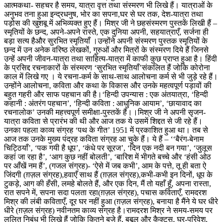
आत्मकथा- सहचर है समय, यात्रा वृत्त तथा संस्मरण भी लिखे हैं। यात्राओं के
अनुभव तना हुआ इन्द्रधनुष, भोर का सपना,घर से घर तक, देश-यात्रा तथा
पड़ोस की खुशबू में अभिव्यक्त हुए हैं। मिश्र जी ने छहसंस्मरण पुस्तकें लिखी हैं –
स्मृतियों के छन्द, अपने-अपने रास्ते, एक दुनिया अपनी, सहयात्राएँ, सर्जना ही
बड़ा सत्य हैऔर सुरभित स्मृतियाँ ।उन्होंने अपनी संस्मरण पुस्तक स्मृतियों के
छन्द में उन अनेक वरिष्ठ लेखकों, गुरुओं और मित्रों के संस्मरण दिये हैं जिनसे
उन्हें अपनी जीवन-यात्रा तथा साहित्य-यात्रा में काफी कुछ प्राप्त हुआ है। हिंदी
के प्रसिद्द रचनाकारों के संस्मरण ‘सुरभित स्मृतियाँ’संकलित हैं जोकि कोरोना
काल में लिखे गए । ये रचना-कर्म के साथ-साथ आलोचना कर्म से भी जुड़े रहे हैं।
उन्होंने आलोचना, कविता और कथा के विकास और उनके महत्वपूर्ण पड़ावों की
बहुत गहरी और साफ पहचान की है।‘हिन्दी उपन्यास : एक अंतयात्रा, ‘हिन्दी
कहानी : अंतरंग पहचान’, ‘हिन्दी कविता : आधुनिक आयाम’, ‘छायावाद का
रचनालोक’ उनकी महत्त्वपूर्ण समीक्षा-पुस्तकें हैं।।मिश्र जी ने अपनी सृजन-
यात्रा कविता से प्रारंभ की थी और आज तक ये उसमें शिद्दत से जी रहे हैं।
उनका पहला काव्य संग्रह ‘पथ के गीत’ 1951 में प्रकाशित हुआ था। तब से
आज तक उनके मुख्य पंद्रह कविता संग्रह आ चुके हैं। ये हैं – ‘‘बैरंग-बेनाम
चिट्ठियाँ’, ‘पक गयी है धूप’, ‘कंधे पर सूरज’, ‘दिन एक नदी बन गया’, ‘जुलूस
कहां जा रहा है’, ‘आग कुछ नहीं बोलती’, ‘बारिश में भीगते बच्चे और ‘हंसी ओठ
पर आँखें नम हैं’, (गजल संग्रह)- ‘ऐसे में जब कभी’, आम के पत्ते, तू ही बता ऐ
जिंदगी (ग़ज़ल संग्रह),हवाएँ साथ हैं (ग़ज़ल संग्रह),कभी-कभी इन दिनों, धूप के
टुकड़े, आग की हँसी, लमहे बोलते हैं, और एक दिन, मैं तो यहाँ हूँ, अपना रास्ता,
रात सपने में, सपना सदा पलता रहा(ग़ज़ल संग्रह), पचास कविताएँ, रामदरश
मिश्र की लंबी कविताएँ, दूर घर नहीं हुआ (ग़ज़ल संग्रह), बनाया है मैंने ये घर धीरे
धीरे (ग़ज़ल संग्रह) नवीनतम काव्य संग्रह है।रामदरश मिश्र ने समय-समय पर
ललित निबंध भी लिखे हैं जोकि कितने बजे हैं, बबूल और कैक्टस, घर-परिवेश,