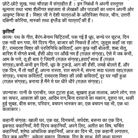
छोटे-छोटे सुख, नया चौराहा में संग्रहीत हैं । इन निबंधों ने अपनी वस्तुगत
मूल्यत्ता तथा भाषा शैलीगत सहजता से लेखकों और पाठकों का ध्यान अपनी ओर
आकृष्ट किया है। मिश्र जी ने देशी यात्राओं के अतिरिक्त नेपाल, चीन, उत्तरी
दक्षिणी कोरिया, मास्को तथा इंग्लैंड की यात्राएँ की हैं।
कृतियाँ
काव्यः पथ के गीत, बैरंग-बेनाम चिट्ठियाँ, पक गई है धूप, कन्धे पर सूरज, दिन
एक नदी बन गया, मेरे प्रिय गीत, बाजार को निकले हैं लोग, जुलूस कहाँ जा रहा
है?, रामदरश मिश्र की प्रतिनिधि कविताएँ, आग कुछ नहीं बोलती, शब्द सेतु,
बारिश में भीगते बच्चे, हँसी ओठ पर आँखें नम हैं (ग़ज़ल संग्रह), ऐसे में जब कभी,
आम के पत्ते, तू ही बता ऐ जिंदगी (ग़ज़ल संग्रह),हवाएँ साथ हैं (ग़ज़ल
संग्रह),कभी-कभी इन दिनों, धूप के टुकड़े, आग की हँसी, लमहे बोलते हैं, और
एक दिन, मैं तो यहाँ हूँ, अपना रास्ता, रात सपने में, सपना सदा पलता रहा(ग़ज़ल
संग्रह), पचास कविताएँ, रामदरश मिश्र की लंबी कविताएँ, दूर घर नहीं हुआ
(ग़ज़ल संग्रह), बनाया है मैंने ये घर धीरे धीरे (ग़ज़ल संग्रह)।
उपन्यासः पानी के प्राचीर, जल टूटता हुआ, सूखता हुआ तालाब, अपने लोग, रात
का सफर, आकाश की छत, आदिम राग,बिना दरवाजे का मकान, दूसरा घर, थकी
हुई सुबह, बीस बरस, परिवार, बचपन भास्कर का, एक बचपन यह भी, एक था
कलाकार।
कहानी संग्रहः खाली घर, एक वह, दिनचर्या, सर्पदंश, बसन्त का एक दिन,
इकसठ कहानियाँ, मेरी प्रिय कहानियाँ, अपने लिए, अतीत का विष, चर्चित
कहानियाँ, श्रेष्ठ आंचलिक कहानियाँ, आज का दिन भी, एक कहानी लगातार,
फिर कब आएँगे?, अकेला मकान, विदूषक, दिन के साथ, मेरी कथा यात्रा,