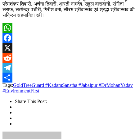
प्रेमशंकर तिवारी, अर्चना तिवारी, आरती नामदेव, राहुल वासवानी, संगीता
सराफ, सत्येन्द्र पचौरी, गिरीश वर्मा, सौरभ श्रीवास्तव एवं श्रद्धा श्रीवास्तव की
सक्रिय सहभागिता रही।
WhatsApp
Facebook
X
Reddit
Telegram
Tags:
GoldTreeGuard #KadamSanstha #Jabalpur #DrMohanYadav
Share
#EnvironmentFirst
Share This Post: