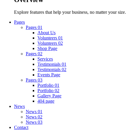
Explore features that help your business, no matter your size.
Pages
Pages 01
About Us
Volunteers 01
Volunteers 02
Shop Page
Pages 02
Services
Testimonials 01
Testimonials 02
Events Page
Pages 03
Portfolio 01
Portfolio 02
Gallery Page
404 page
News
News 01
News 02
News 03
Contact