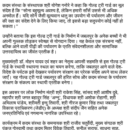
कदम संस्था के संस्थापक श्री योगेश गनोरे ने कहा कि गोल्ड ट्री गार्ड का मूल
संदेश है कि “सोना बहुमूल्य अवश्य है, लेकिन हमारी साँसें उससे भी अधिक
अनमोल हैं। यदि सोने जैसी मूल्यवान धातु का उपयोग भी पर्यावरण और जीवन
की रक्षा का संदेश देने के लिए किया जाए, तो इससे बड़ा सदुपयोग कोई नहीं हो
सकता।”
उन्होंने बताया कि इस गोल्ड ट्री गार्ड के निर्माण में जबलपुर के अनेक बच्चों ने भी
अपनी गुल्लक तोड़कर स्वेच्छा से योगदान दिया। यह केवल एक संरचना नहीं,
बल्कि आने वाली पीढ़ी की पर्यावरण के प्रति संवेदनशीलता और सामाजिक
उत्तरदायित्व का जीवंत प्रतीक है।
मुख्यमंत्री डॉ. मोहन यादव एवं शहर का नेतृत्व आपसी सहमति से इस गोल्ड ट्री
गार्ड के स्थायी स्थापना स्थल का चयन करेगा, ताकि जबलपुर आने वाले देश-
विदेश के पर्यटक इसे देखकर पर्यावरण संरक्षण का प्रेरक संदेश अपने साथ लेकर
जाएँ। यह गोल्ड ट्री गार्ड जबलपुर की हरित सोच और कदम संस्था के पर्यावरण
संरक्षण के संकल्प का स्थायी प्रतीक बनेगा।
इस अवसर पर लोक निर्माण मंत्री श्री राकेश सिंह, सांसद श्री आशीष दुबे,
महापौर श्री जगत बहादुर सिंह ‘अन्नू’, विधायक श्री अशोक रोहाणी, श्री
अभिलाष पांडेय, श्रीमती इन्दु तिवारी, श्री नीरज कुमार सिंह तथा जबलपुर
विकास प्राधिकरण (जेडीए) के अध्यक्ष श्री संदीप जैन सहित अनेक
जनप्रतिनिधि एवं गणमान्य नागरिक उपस्थित रहे।
कार्यक्रम में कदम संस्था के समन्वयक श्री राजीव चतुर्वेदी, मुख्य संगठक श्री
पंकज गोस्वामी तथा कदम मित्र विवेक तिवारी, सुनील सराफ, साधना साहू,