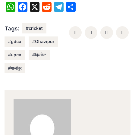
WhatsApp
Facebook
X
Reddit
Telegram
Share
Tags:
#cricket
#gdca
#Ghazipur
#upca
#क्रिकेट
#गाजीपुर