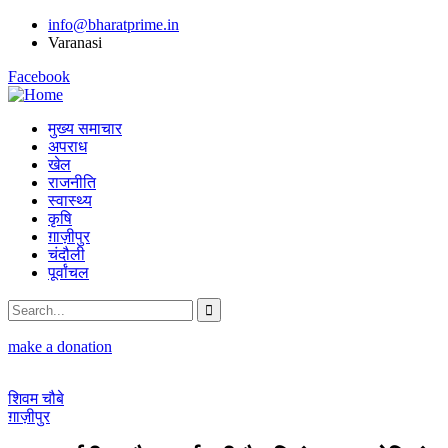
info@bharatprime.in
Varanasi
Facebook
मुख्य समाचार
अपराध
खेल
राजनीति
स्वास्थ्य
कृषि
ग़ाज़ीपुर
चंदौली
पूर्वांचल
make a donation
शिवम चौबे
ग़ाज़ीपुर