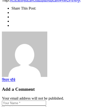
Tags:
#cricket
#gdca
#Ghazipur
#upca
#क्रिकेट
#गाजीपुर
Share
Share This Post:
शिवम चौबे
Add a Comment
Your email address will not be published.