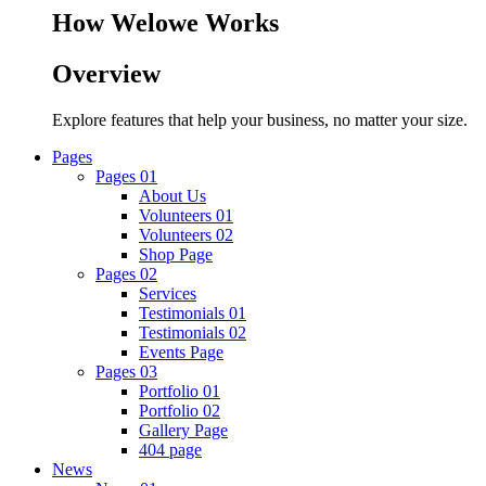
How Welowe Works
Overview
Explore features that help your business, no matter your size.
Pages
Pages 01
About Us
Volunteers 01
Volunteers 02
Shop Page
Pages 02
Services
Testimonials 01
Testimonials 02
Events Page
Pages 03
Portfolio 01
Portfolio 02
Gallery Page
404 page
News