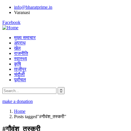
info@bharatprime.in
Varanasi
Facebook
मुख्य समाचार
अपराध
खेल
राजनीति
स्वास्थ्य
कृषि
ग़ाज़ीपुर
चंदौली
पूर्वांचल
make a donation
Home
Posts tagged"#गौवंश_तस्करी"
#गौवंश_तस्करी