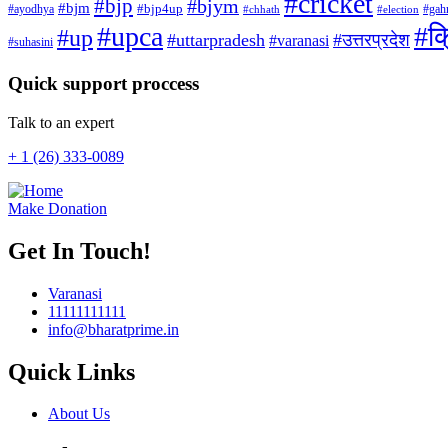
#cricket
#bjp
#bjym
#bjm
#ayodhya
#bjp4up
#gah
#chhath
#election
#upca
#क्
#up
#uttarpradesh
#उत्तरप्रदेश
#varanasi
#suhasini
Quick support proccess
Talk to an expert
+ 1 (26) 333-0089
Make Donation
Get In Touch!
Varanasi
11111111111
info@bharatprime.in
Quick Links
About Us