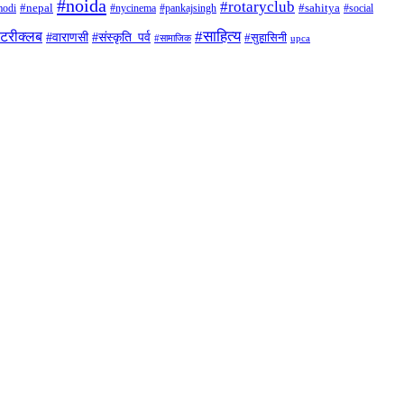
#noida
#rotaryclub
odi
#nepal
#nycinema
#pankajsingh
#sahitya
#social
#साहित्य
ोटरीक्लब
#संस्कृति_पर्व
#वाराणसी
#सुहासिनी
#सामाजिक
upca