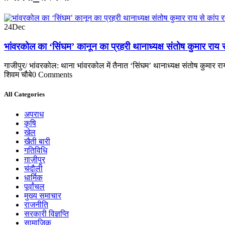
24
Dec
भांवरकोल का ‘सिंघम’ कानून का प्रहरी थानाध्यक्ष संतोष कुमार रा
गाजीपुर/ भांवरकोल: थाना भांवरकोल में तैनात ‘सिंघम’ थानाध्यक्ष संतोष कुमार 
शिवम चौबे
0 Comments
All Categories
अपराध
कृषि
खेल
खैती बारी
गतिविधि
ग़ाज़ीपुर
चंदौली
धार्मिक
पूर्वांचल
मुख्य समाचार
राजनीति
सरकारी विज्ञप्ति
सामाजिक