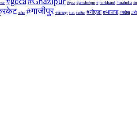
#Ghazipur
#gdca
#mahoba
mar
#goa
#jamshedpur
#jharkhand
#m
#गाजीपुर
रिकेट
#नोएडा
#भाजपा
#र
#महोबा
#गोरखपुर
#खेल
#छठ
#धार्मिक