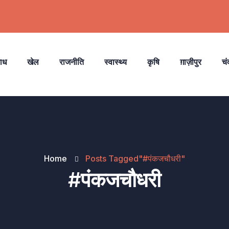
ाध
खेल
राजनीति
स्वास्थ्य
कृषि
ग़ाज़ीपुर
चं
Home
Posts Tagged"#पंकजचौधरी"
#पंकजचौधरी