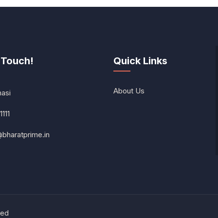
 Touch!
Quick Links
About Us
nasi
1111
@bharatprime.in
ved