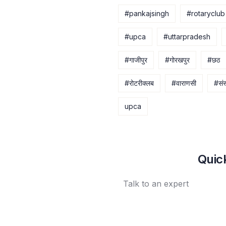
#pankajsingh
#rotaryclub
#upca
#uttarpradesh
#गाजीपुर
#गोरखपुर
#छठ
#रोटरीक्लब
#वाराणसी
#संस्
upca
Quic
Talk to an expert
+ 1 (26) 333-0089