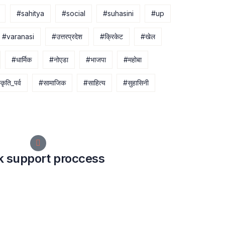
#sahitya
#social
#suhasini
#up
#varanasi
#उत्तरप्रदेश
#क्रिकेट
#खेल
#धार्मिक
#नोएडा
#भाजपा
#महोबा
कृति_पर्व
#सामाजिक
#साहित्य
#सुहासिनी
k support proccess