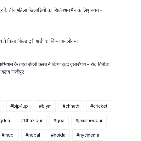
ीपुर के तीन महिला खिलाड़ियों का सिलेक्शन मैच के लिए चयन –
दव ने किया ‘गोल्ड ट्री गार्ड’ का किया अवलोकन
’ अभियान के तहत रोटरी क्लब ने किया वृहद वृक्षारोपण – रो० विनीता
ी क्लब गाजीपुर
#bjp4up
#bjym
#chhath
#cricket
gdca
#Ghazipur
#goa
#jamshedpur
#modi
#nepal
#noida
#nycinema