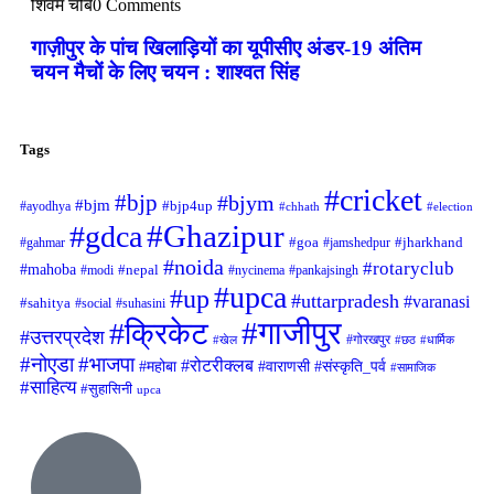
शिवम चौबे
0 Comments
गाज़ीपुर के पांच खिलाड़ियों का यूपीसीए अंडर-19 अंतिम
चयन मैचों के लिए चयन : शाश्वत सिंह
Tags
#cricket
#bjp
#bjym
#bjm
#ayodhya
#bjp4up
#chhath
#election
#Ghazipur
#gdca
#gahmar
#goa
#jamshedpur
#jharkhand
#noida
#rotaryclub
#mahoba
#modi
#nepal
#nycinema
#pankajsingh
#upca
#up
#uttarpradesh
#varanasi
#sahitya
#social
#suhasini
#गाजीपुर
#क्रिकेट
#उत्तरप्रदेश
#गोरखपुर
#खेल
#छठ
#धार्मिक
#नोएडा
#भाजपा
#रोटरीक्लब
#महोबा
#संस्कृति_पर्व
#वाराणसी
#सामाजिक
#साहित्य
#सुहासिनी
upca