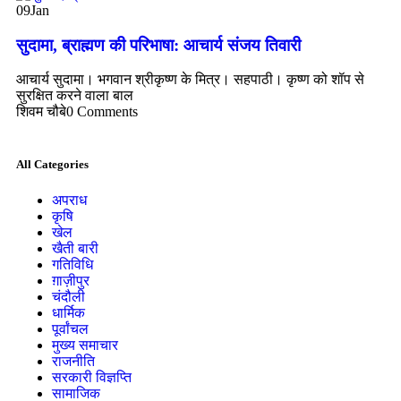
09
Jan
सुदामा, ब्राह्मण की परिभाषा: आचार्य संजय तिवारी
आचार्य सुदामा। भगवान श्रीकृष्ण के मित्र। सहपाठी। कृष्ण को शॉप से
सुरक्षित करने वाला बाल
शिवम चौबे
0 Comments
All Categories
अपराध
कृषि
खेल
खैती बारी
गतिविधि
ग़ाज़ीपुर
चंदौली
धार्मिक
पूर्वांचल
मुख्य समाचार
राजनीति
सरकारी विज्ञप्ति
सामाजिक