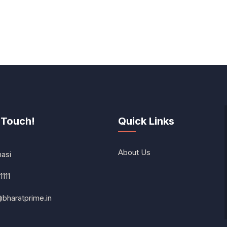
 Touch!
Quick Links
About Us
nasi
1111
@bharatprime.in