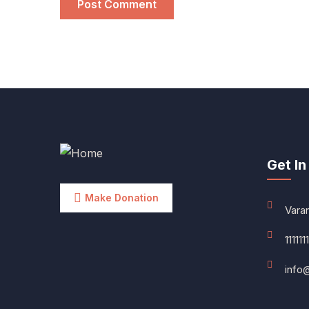
Get In
Make Donation
Vara
1111111
info