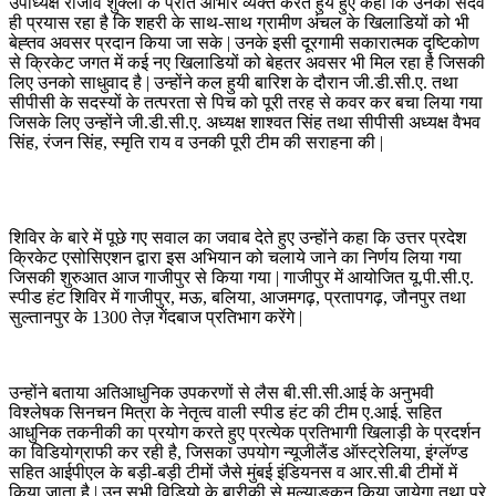
उपाध्यक्ष राजीव शुक्ला के प्रति आभार व्यक्त करते हुयें हुए कहा कि उनका सदैव
ही प्रयास रहा है कि शहरी के साथ-साथ ग्रामीण अंचल के खिलाडियों को भी
बेह्तव अवसर प्रदान किया जा सके | उनके इसी दूरगामी सकारात्मक दृष्टिकोण
से क्रिकेट जगत में कई नए खिलाडियों को बेहतर अवसर भी मिल रहा है जिसकी
लिए उनको साधुवाद है | उन्होंने कल हुयी बारिश के दौरान जी.डी.सी.ए. तथा
सीपीसी के सदस्यों के तत्परता से पिच को पूरी तरह से कवर कर बचा लिया गया
जिसके लिए उन्होंने जी.डी.सी.ए. अध्यक्ष शाश्वत सिंह तथा सीपीसी अध्यक्ष वैभव
सिंह, रंजन सिंह, स्मृति राय व उनकी पूरी टीम की सराहना की |
शिविर के बारे में पूछे गए सवाल का जवाब देते हुए उन्होंने कहा कि उत्तर प्रदेश
क्रिकेट एसोसिएशन द्वारा इस अभियान को चलाये जाने का निर्णय लिया गया
जिसकी शुरुआत आज गाजीपुर से किया गया | गाजीपुर में आयोजित यू.पी.सी.ए.
स्पीड हंट शिविर में गाजीपुर, मऊ, बलिया, आजमगढ़, प्रतापगढ़, जौनपुर तथा
सुल्तानपुर के 1300 तेज़ गेंदबाज प्रतिभाग करेंगे |
उन्होंने बताया अतिआधुनिक उपकरणों से लैस बी.सी.सी.आई के अनुभवी
विश्लेषक सिनचन मित्रा के नेतृत्व वाली स्पीड हंट की टीम ए.आई. सहित
आधुनिक तकनीकी का प्रयोग करते हुए प्रत्येक प्रतिभागी खिलाड़ी के प्रदर्शन
का विडियोग्राफी कर रही है, जिसका उपयोग न्यूजीलैंड ऑस्ट्रेलिया, इंग्लॅण्ड
सहित आईपीएल के बड़ी-बड़ी टीमों जैसे मुंबई इंडियनस व आर.सी.बी टीमों में
किया जाता है | उन सभी विडियो के बारीकी से मूल्याङ्कन किया जायेगा तथा पूरे