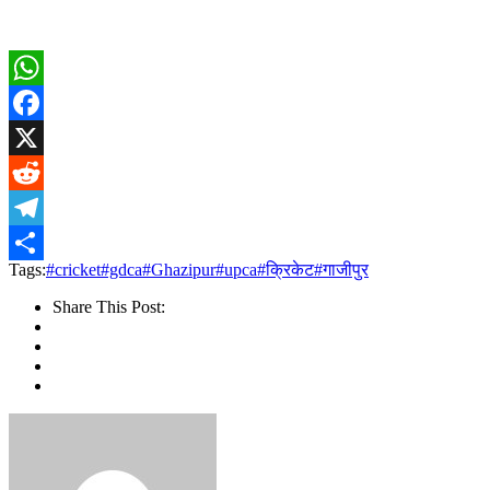
WhatsApp
Facebook
X
Reddit
Telegram
Tags:
#cricket
#gdca
#Ghazipur
#upca
#क्रिकेट
#गाजीपुर
Share
Share This Post: