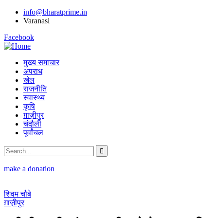
info@bharatprime.in
Varanasi
Facebook
मुख्य समाचार
अपराध
खेल
राजनीति
स्वास्थ्य
कृषि
ग़ाज़ीपुर
चंदौली
पूर्वांचल
make a donation
शिवम चौबे
ग़ाज़ीपुर