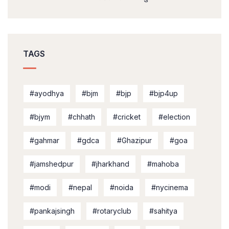
TAGS
#ayodhya
#bjm
#bjp
#bjp4up
#bjym
#chhath
#cricket
#election
#gahmar
#gdca
#Ghazipur
#goa
#jamshedpur
#jharkhand
#mahoba
#modi
#nepal
#noida
#nycinema
#pankajsingh
#rotaryclub
#sahitya