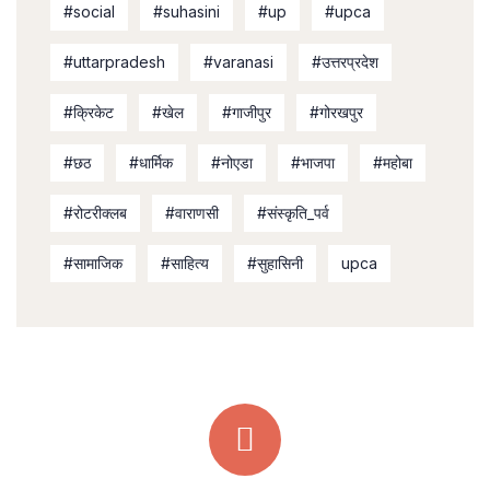
#social
#suhasini
#up
#upca
#uttarpradesh
#varanasi
#उत्तरप्रदेश
#क्रिकेट
#खेल
#गाजीपुर
#गोरखपुर
#छठ
#धार्मिक
#नोएडा
#भाजपा
#महोबा
#रोटरीक्लब
#वाराणसी
#संस्कृति_पर्व
#सामाजिक
#साहित्य
#सुहासिनी
upca