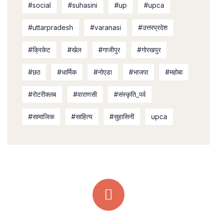
#social
#suhasini
#up
#upca
#uttarpradesh
#varanasi
#उत्तरप्रदेश
#क्रिकेट
#खेल
#गाजीपुर
#गोरखपुर
#छठ
#धार्मिक
#नोएडा
#भाजपा
#महोबा
#रोटरीक्लब
#वाराणसी
#संस्कृति_पर्व
#सामाजिक
#साहित्य
#सुहासिनी
upca