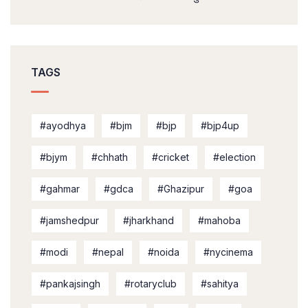
TAGS
#ayodhya
#bjm
#bjp
#bjp4up
#bjym
#chhath
#cricket
#election
#gahmar
#gdca
#Ghazipur
#goa
#jamshedpur
#jharkhand
#mahoba
#modi
#nepal
#noida
#nycinema
#pankajsingh
#rotaryclub
#sahitya