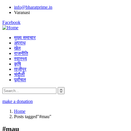
info@bharatprime.in
Varanasi
Facebook
मुख्य समाचार
अपराध
खेल
राजनीति
स्वास्थ्य
कृषि
ग़ाज़ीपुर
चंदौली
पूर्वांचल
make a donation
Home
Posts tagged"#mau"
#mau