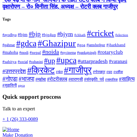
वृक्षारोपण – रो० विनीता सिंह, अध्यक्ष – रोटरी क्लब गाजीपुर
Tags
#cricket
#bjp
#bjym
#bjm
#ayodhya
#bjp4up
#chhath
#election
#Ghazipur
#gdca
#gahmar
#goa
#jamshedpur
#jharkhand
#noida
#rotaryclub
#mahoba
#modi
#nepal
#nycinema
#pankajsingh
#upca
#up
#uttarpradesh
#varanasi
#sahitya
#social
#suhasini
#गाजीपुर
#क्रिकेट
#उत्तरप्रदेश
#गोरखपुर
#खेल
#छठ
#धार्मिक
#नोएडा
#भाजपा
#साहित्य
#रोटरीक्लब
#महोबा
#संस्कृति_पर्व
#वाराणसी
#सामाजिक
#सुहासिनी
upca
Quick support proccess
Talk to an expert
+ 1 (26) 333-0089
Make Donation