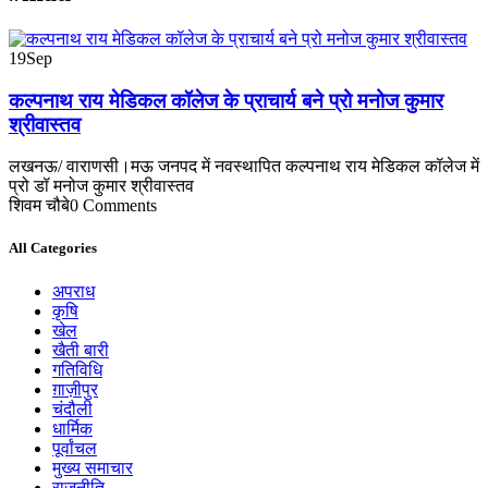
19
Sep
कल्पनाथ राय मेडिकल कॉलेज के प्राचार्य बने प्रो मनोज कुमार
श्रीवास्तव
लखनऊ/ वाराणसी।मऊ जनपद में नवस्थापित कल्पनाथ राय मेडिकल कॉलेज में
प्रो डॉ मनोज कुमार श्रीवास्तव
शिवम चौबे
0 Comments
All Categories
अपराध
कृषि
खेल
खैती बारी
गतिविधि
ग़ाज़ीपुर
चंदौली
धार्मिक
पूर्वांचल
मुख्य समाचार
राजनीति