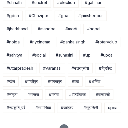
#chhath
#cricket
#election
#gahmar
#gdca
#Ghazipur
#goa
#jamshedpur
#jharkhand
#mahoba
#modi
#nepal
#noida
#nycinema
#pankajsingh
#rotaryclub
#sahitya
#social
#suhasini
#up
#upca
#uttarpradesh
#varanasi
#उत्तरप्रदेश
#क्रिकेट
#खेल
#गाजीपुर
#गोरखपुर
#छठ
#धार्मिक
#नोएडा
#भाजपा
#महोबा
#रोटरीक्लब
#वाराणसी
#संस्कृति_पर्व
#सामाजिक
#साहित्य
#सुहासिनी
upca