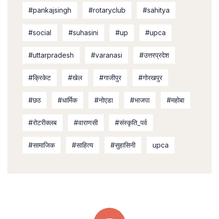
#pankajsingh
#rotaryclub
#sahitya
#social
#suhasini
#up
#upca
#uttarpradesh
#varanasi
#उत्तरप्रदेश
#क्रिकेट
#खेल
#गाजीपुर
#गोरखपुर
#छठ
#धार्मिक
#नोएडा
#भाजपा
#महोबा
#रोटरीक्लब
#वाराणसी
#संस्कृति_पर्व
#सामाजिक
#साहित्य
#सुहासिनी
upca