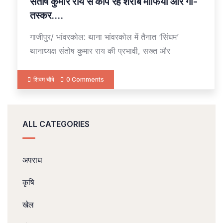
संतोष कुमार राय से कांप रहे शराब माफिया और गौ-
तस्कर….
गाजीपुर/ भांवरकोल: थाना भांवरकोल में तैनात ‘सिंघम’
थानाध्यक्ष संतोष कुमार राय की प्रभावी, सख्त और
शिवम चौबे
0 Comments
ALL CATEGORIES
अपराध
कृषि
खेल