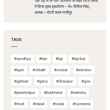
‘एक पेड़ माँ के नाम’ अभियान के तहत रोटरी क्लब
ने किया वृहद वृक्षारोपण – रो० विनीता सिंह,
अध्यक्ष – रोटरी क्लब गाजीपुर
TAGS
#ayodhya
#bjm
#bjp
#bjp4up
#bjym
#chhath
#cricket
#election
#gahmar
#gdca
#Ghazipur
#goa
#jamshedpur
#jharkhand
#mahoba
#modi
#nepal
#noida
#nycinema