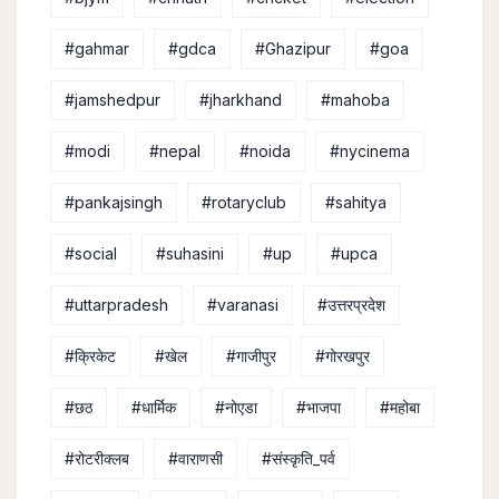
#gahmar
#gdca
#Ghazipur
#goa
#jamshedpur
#jharkhand
#mahoba
#modi
#nepal
#noida
#nycinema
#pankajsingh
#rotaryclub
#sahitya
#social
#suhasini
#up
#upca
#uttarpradesh
#varanasi
#उत्तरप्रदेश
#क्रिकेट
#खेल
#गाजीपुर
#गोरखपुर
#छठ
#धार्मिक
#नोएडा
#भाजपा
#महोबा
#रोटरीक्लब
#वाराणसी
#संस्कृति_पर्व