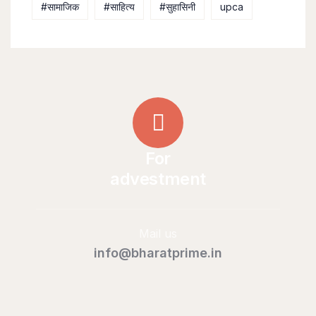
#सामाजिक
#साहित्य
#सुहासिनी
upca
For
advestment
Mail us
info@bharatprime.in