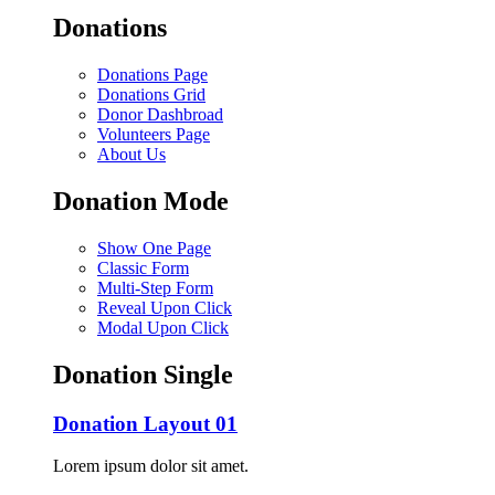
Donations
Donations Page
Donations Grid
Donor Dashbroad
Volunteers Page
About Us
Donation Mode
Show One Page
Classic Form
Multi-Step Form
Reveal Upon Click
Modal Upon Click
Donation Single
Donation Layout 01
Lorem ipsum dolor sit amet.