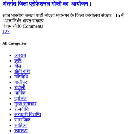
अंतर्गत जिला प्रोफेशनल गोष्ठी का आयोजन।
आज भारतीय जनता पार्टी नोएडा महानगर के जिला कार्यालय सेक्टर 116 में
“आत्मनिर्भर भारत संकल्प
शिवम चौबे
0 Comments
1
2
3
All Categories
अपराध
कृषि
खेल
खैती बारी
गतिविधि
ग़ाज़ीपुर
चंदौली
धार्मिक
पूर्वांचल
मुख्य समाचार
राजनीति
सरकारी विज्ञप्ति
सामाजिक
साहित्य
स्वास्थ्य