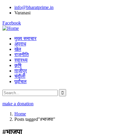
info@bharatprime.in
Varanasi
Facebook
मुख्य समाचार
अपराध
खेल
राजनीति
स्वास्थ्य
कृषि
ग़ाज़ीपुर
चंदौली
पूर्वांचल
make a donation
Home
Posts tagged"#भाजपा"
#भाजपा