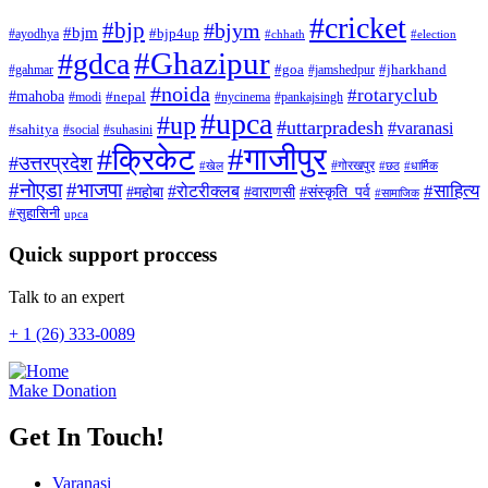
#cricket
#bjp
#bjym
#bjm
#ayodhya
#bjp4up
#chhath
#election
#Ghazipur
#gdca
#gahmar
#goa
#jamshedpur
#jharkhand
#noida
#rotaryclub
#mahoba
#modi
#nepal
#nycinema
#pankajsingh
#upca
#up
#uttarpradesh
#varanasi
#sahitya
#social
#suhasini
#गाजीपुर
#क्रिकेट
#उत्तरप्रदेश
#गोरखपुर
#खेल
#छठ
#धार्मिक
#नोएडा
#भाजपा
#साहित्य
#रोटरीक्लब
#महोबा
#संस्कृति_पर्व
#वाराणसी
#सामाजिक
#सुहासिनी
upca
Quick support proccess
Talk to an expert
+ 1 (26) 333-0089
Make Donation
Get In Touch!
Varanasi